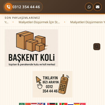
Skip
0312 354 44 46
to
content
SON PAYLAŞIMLARIMIZ
 Pr…
Maliyetleri Düşürmek İçin St…
Maliyetleri Düşürmenin Ya