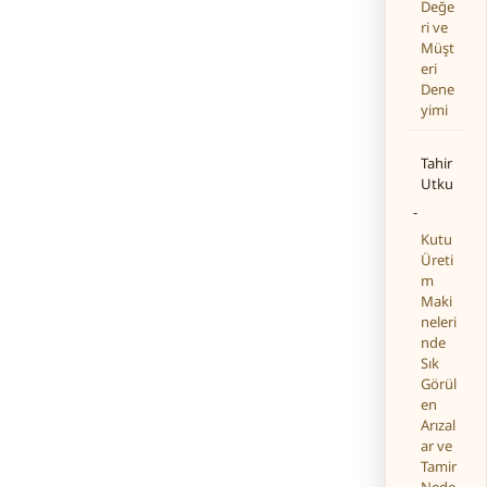
Değe
ri ve
Müşt
eri
Dene
yimi
Tahir
Utku
-
Kutu
Üreti
m
Maki
neleri
nde
Sık
Görül
en
Arızal
ar ve
Tamir