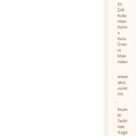
En
Çok
Kulla
nılan
Karto
n
Kutu
Üreti
m
Maki
naları
ankar
akut
uuret
imi
-
İnsan
lık
Tarihi
nde
‘Kağıt