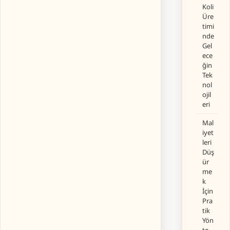
Koli
Üre
timi
nde
Gel
ece
ğin
Tek
nol
ojil
eri
Mal
iyet
leri
Düş
ür
me
k
İçin
Pra
tik
Yön