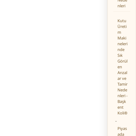
Nede
nleri
Kutu
Üreti
m
Maki
neleri
nde
Sık
Görül
en
Arızal
ar ve
Tamir
Nede
nleri -
Başk
ent
Koli®
-
Piyas
ada