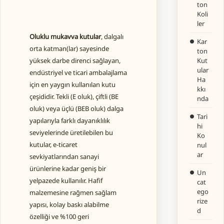
ton
Koli
ler
Oluklu mukavva kutular
, dalgalı
Kar
orta katman(lar) sayesinde
ton
yüksek darbe direnci sağlayan,
Kut
ular
endüstriyel ve ticari ambalajlama
Ha
için en yaygın kullanılan kutu
kkı
çeşididir. Tekli (E oluk), çiftli (BE
nda
oluk) veya üçlü (BEB oluk) dalga
Tari
yapılarıyla farklı dayanıklılık
hi
seviyelerinde üretilebilen bu
Ko
kutular, e-ticaret
nul
ar
sevkiyatlarından sanayi
ürünlerine kadar geniş bir
Un
yelpazede kullanılır. Hafif
cat
ego
malzemesine rağmen sağlam
rize
yapısı, kolay baskı alabilme
d
özelliği ve %100 geri