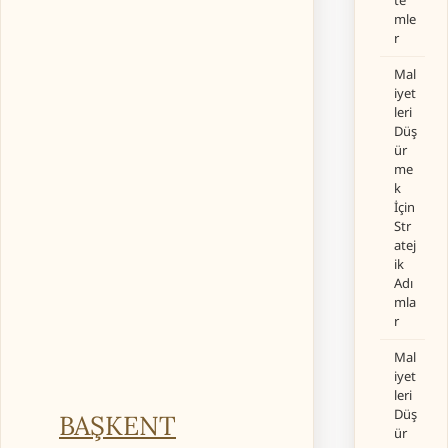
te
mle
r
Mal
iyet
leri
Düş
ür
me
k
İçin
Str
atej
ik
Adı
mla
r
Mal
iyet
leri
Düş
BAŞKENT
ür