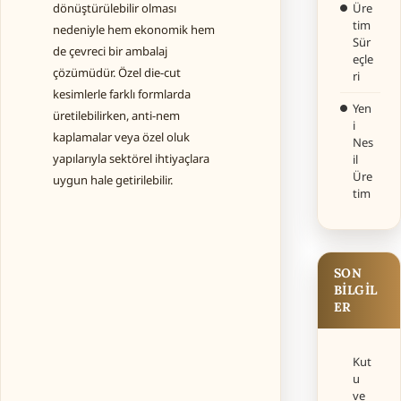
dönüştürülebilir olması
Üre
tim
nedeniyle hem ekonomik hem
Sür
de çevreci bir ambalaj
eçle
çözümüdür. Özel die-cut
ri
kesimlerle farklı formlarda
Yen
üretilebilirken, anti-nem
i
kaplamalar veya özel oluk
Nes
yapılarıyla sektörel ihtiyaçlara
il
Üre
uygun hale getirilebilir.
tim
SON
BILGIL
ER
Kut
u
ve