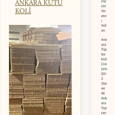
ANKARA KUTU
me
nin
KOLİ
Yar
atıc
ı
Yoll
arı
Ank
ara
Trip
lex
Koli
Üre
timi
031
2
354
44
46
Ank
ara
Top
tan