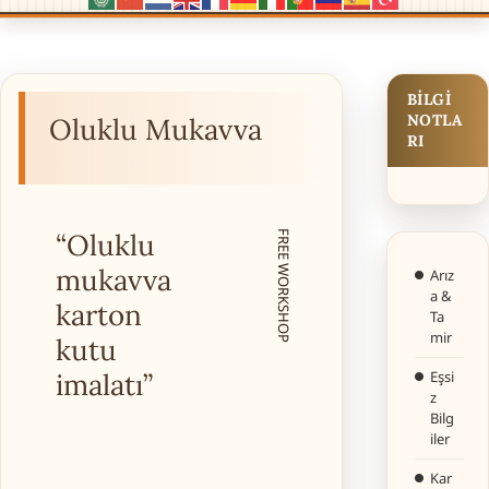
BILGI
NOTLA
Oluklu Mukavva
RI
“Oluklu
FREE WORKSHOP
mukavva
Arız
a &
karton
Ta
mir
kutu
imalatı”
Eşsi
z
Bilg
iler
Kar