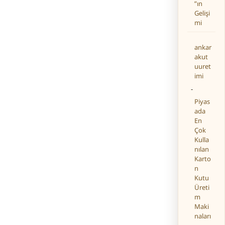
”ın
Gelişi
mi
ankar
akut
uuret
imi
-
Piyas
ada
En
Çok
Kulla
nılan
Karto
n
Kutu
Üreti
m
Maki
naları