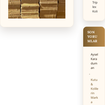
Trip
lex
Koli
SON
YORU
MLAR
Aysel
Kara
dum
an
-
Kutu
&
Kolile
rin
Mark
a