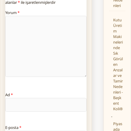
Nede
alanlar
*
ile işaretlenmişlerdir
nleri
Yorum
*
Kutu
Üreti
m
Maki
neleri
nde
Sık
Görül
en
Arızal
ar ve
Tamir
Nede
nleri -
Ad
*
Başk
ent
Koli®
-
Piyas
E-posta
*
ada