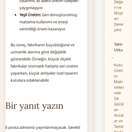
tasarımlı, az adetli üretim talepleri
Değe
ri ve
yaygınlaşıyor.
Müşt
Yeşil Üretim:
Geri dönüştürülmüş
eri
malzeme kullanımı ve enerji
Dene
verimliliği önem kazanıyor.
yimi
Tahir
Bu süreç, fabrikanın büyüklüğüne ve
Utku
uzmanlık alanına göre değişiklik
-
gösterebilir. Örneğin, büyük ölçekli
Kutu
fabrikalar otomatik hatlarla seri üretim
Üreti
yaparken, küçük atölyeler özel tasarım
m
kutulara odaklanabilir.
Maki
neleri
nde
Sık
Bir yanıt yazın
Görül
en
Arızal
ar ve
Tamir
E-posta adresiniz yayınlanmayacak.
Gerekli