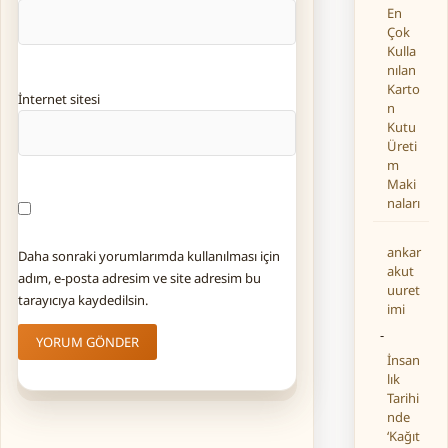
En
Çok
Kulla
nılan
Karto
İnternet sitesi
n
Kutu
Üreti
m
Maki
naları
ankar
Daha sonraki yorumlarımda kullanılması için
akut
adım, e-posta adresim ve site adresim bu
uuret
tarayıcıya kaydedilsin.
imi
-
İnsan
lık
Tarihi
nde
‘Kağıt