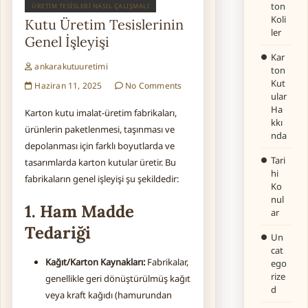
ton
ÜRETIM TESISLERI NASIL ÇALIŞMALI
Koli
Kutu Üretim Tesislerinin
ler
Genel İşleyişi
Kar
ankarakutuuretimi
ton
Kut
Haziran 11, 2025
No Comments
ular
Ha
Karton kutu imalat-üretim fabrikaları,
kkı
ürünlerin paketlenmesi, taşınması ve
nda
depolanması için farklı boyutlarda ve
Tari
tasarımlarda karton kutular üretir. Bu
hi
fabrikaların genel işleyişi şu şekildedir:
Ko
nul
1. Ham Madde
ar
Tedariği
Un
cat
Kağıt/Karton Kaynakları:
Fabrikalar,
ego
rize
genellikle geri dönüştürülmüş kağıt
d
veya kraft kağıdı (hamurundan