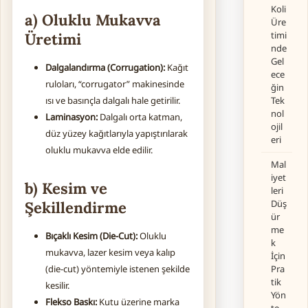
Koli
a) Oluklu Mukavva
Üre
timi
Üretimi
nde
Gel
Dalgalandırma (Corrugation):
Kağıt
ece
ruloları, “corrugator” makinesinde
ğin
Tek
ısı ve basınçla dalgalı hale getirilir.
nol
Laminasyon:
Dalgalı orta katman,
ojil
düz yüzey kağıtlarıyla yapıştırılarak
eri
oluklu mukavva elde edilir.
Mal
iyet
b) Kesim ve
leri
Düş
Şekillendirme
ür
me
Bıçaklı Kesim (Die-Cut):
Oluklu
k
mukavva, lazer kesim veya kalıp
İçin
Pra
(die-cut) yöntemiyle istenen şekilde
tik
kesilir.
Yön
Flekso Baskı:
Kutu üzerine marka