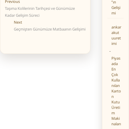
Yazı
Previous
Previous
”ın
Gelişi
post:
Taşıma Kolilerinin Tarihçesi ve Günümüze
gezinmesi
mi
Kadar Gelişim Süreci
Next
Next
ankar
post:
Geçmişten Günümüze Matbaanın Gelişimi
akut
uuret
imi
-
Piyas
ada
En
Çok
Kulla
nılan
Karto
n
Kutu
Üreti
m
Maki
naları