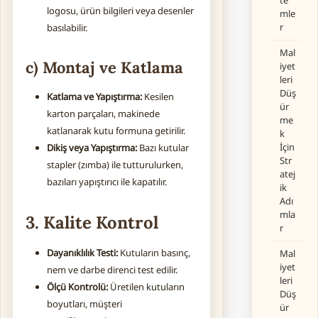
te
logosu, ürün bilgileri veya desenler
mle
r
basılabilir.
Mal
c) Montaj ve Katlama
iyet
leri
Düş
Katlama ve Yapıştırma:
Kesilen
ür
karton parçaları, makinede
me
katlanarak kutu formuna getirilir.
k
İçin
Dikiş veya Yapıştırma:
Bazı kutular
Str
stapler (zımba) ile tutturulurken,
atej
bazıları yapıştırıcı ile kapatılır.
ik
Adı
mla
3. Kalite Kontrol
r
Dayanıklılık Testi:
Kutuların basınç,
Mal
iyet
nem ve darbe direnci test edilir.
leri
Ölçü Kontrolü:
Üretilen kutuların
Düş
boyutları, müşteri
ür