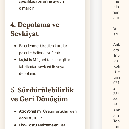
me
spesifikasyonlarına uygun
nin
olmalıdır.
Yar
atıc
4. Depolama ve
ı
Yoll
Sevkiyat
arı
Ank
Paletlenme:
Üretilen kutular,
ara
paletler halinde istiflenir.
Trip
Lojistik:
Müşteri talebine göre
lex
Koli
fabrikadan sevk edilir veya
Üre
depolanır.
timi
031
2
5. Sürdürülebilirlik
354
ve Geri Dönüşüm
44
46
Ank
Atık Yönetimi:
Üretim artıkları geri
ara
dönüştürülür.
Top
Eko-Dostu Malzemeler:
Bazı
tan