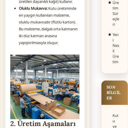
üretilen dayanıklı kağıt) kullanır.
Üre
tim
Oluklu Mukavva:
Kutu üretiminde
Sür
en yaygın kullanılan malzeme,
eçle
oluklu mukavvadır (flütlü karton).
ri
Bu malzeme, dalgalı orta katmanın
Yen
iki düz katman arasına
i
yapıştırılmasıyla oluşur.
Nes
il
Üre
tim
SON
BILGIL
ER
Kut
u
2. Üretim Aşamaları
ve