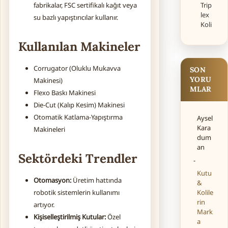
Trip
fabrikalar, FSC sertifikalı kağıt veya
lex
su bazlı yapıştırıcılar kullanır.
Koli
Kullanılan Makineler
Corrugator (Oluklu Mukavva
SON
YORU
Makinesi)
MLAR
Flexo Baskı Makinesi
Die-Cut (Kalıp Kesim) Makinesi
Otomatik Katlama-Yapıştırma
Aysel
Kara
Makineleri
dum
an
Sektördeki Trendler
-
Kutu
Otomasyon:
Üretim hattında
&
Kolile
robotik sistemlerin kullanımı
rin
artıyor.
Mark
Kişiselleştirilmiş Kutular:
Özel
a